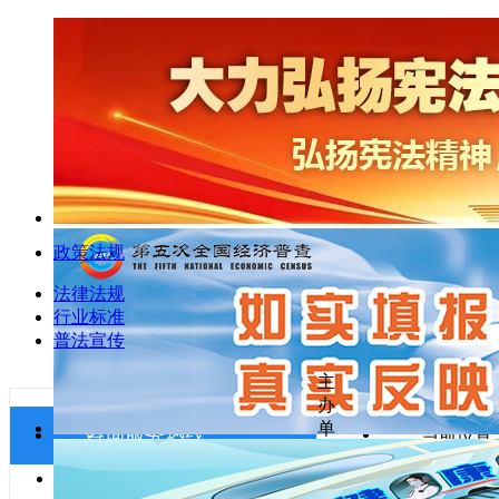
政策法规
法律法规
行业标准
普法宣传
主
办
单
咨询服务热线
当前位置
关于发布《射
投诉、举报：0719-8222513