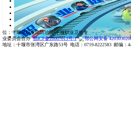
关于发布放射
体检联系：0719-8222655
职业健康检查质
职业卫生科：0719-8222593
职业健康检查管
健康监护科：0719-8222582
放射事故管理规
职业病门诊：0719-8222765
共
1
页
5
条记录
放射卫生科：0719-8222015
位：十堰市职业病防治院-十堰职业卫生专
业委员会合办
鄂ICP备20007013号-1
鄂公网安备 420303020
地址：十堰市张湾区广东路53号 电话：0719-8222583 邮编：44200