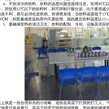
4、不饮冰冷的饮料。饮料的温度问题也值得注意。饮用45℃
多，而饮用12℃以下的饮料时，则可抑制汗腺分泌，出汗逐渐减
肠道不利，易引起消化道疾病。有调查发现，当饮料温度低于15
20℃时，则普遍感觉温热而均不愿饮用。因此建议饮料温度以15~
5、要确保饮料的清洁卫生。饮料的配制、冷却、运输及供应的
以上就是一份合理补水的小攻略，送给在高温下打拼的打工人。“
安地度过炎炎夏日。高温下的坚守固然值得致敬，劳动者的健康