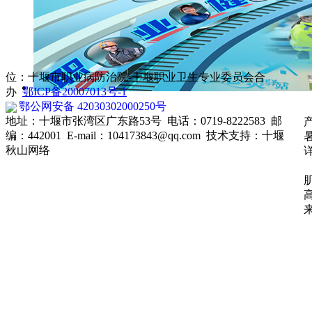
体检联系：0719-8222655
职业卫生科：0719-8222593
健康监护科：0719-8222582
职业病门诊：0719-8222765
放射卫生科：0719-8222015
位：十堰市职业病防治院-十堰职业卫生专业委员会合
办
鄂ICP备20007013号-1
鄂公网安备 42030302000250号
地址：十堰市张湾区广东路53号 电话：0719-8222583 邮
编：442001 E-mail：104173843@qq.com 技术支持：
十堰
秋山网络