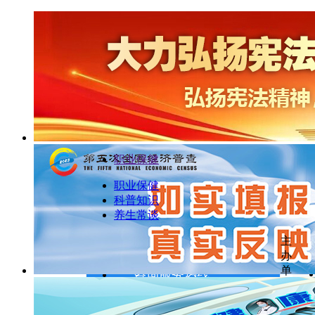
职业保健
职业保健
科普知识
养生常谈
主
办
单
咨询服务热线
投诉、举报：0719-8222513