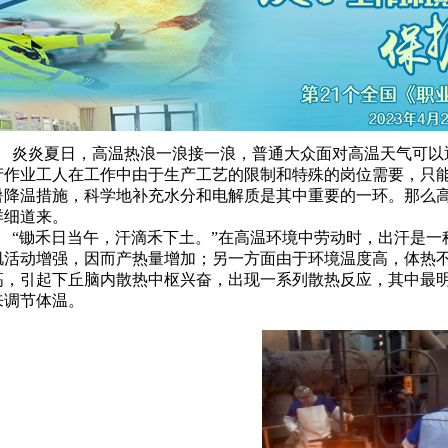
高温作业补水有门道
文章来源：市职防院 姚艳萍 发布时间：2023-06-2
高温作业补水有门道
炎炎夏日，高温热浪一浪接一浪，普通大众面对高温天气可以
产作业工人在工作中由于生产工艺的限制和特殊的岗位需要，只
暑降温措施，科学地补充水分和电解质是其中重要的一环。那么
详细道来。
“锄禾日当午，汗滴禾下土。”在高温环境中劳动时，出汗是一
肌活动增强，因而产热量增加；另一方面由于环境温度高，体热
高，引起下丘脑内散热中枢兴奋，出现一系列散热反应，其中最
来调节体温。