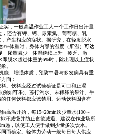
证实，一般高温作业工人一个工作日出汗量
是水和盐，还含有钾、钙、尿素氮、葡萄糖、乳
水，产生相应的症状。据研究，在轻度脱水
达3%体重时，身体内部的温度（肛温）可达
明显，尿量减少，体温继续上升，疲乏、激
水即脱水超过体重的6%时，除出现以上症状
迹象。
机能、增强体质，预防中暑与多发病具有重
下方面：
料。饮料应经过试验确证是可口和止渴
(例如可乐)、苏打汽水、未稀释的果汁、牛
精的任何饮料都应该禁用。运动饮料因含有
开始，每15~20min饮少量水(100～
以使排汗减慢并防止食欲减退。建议在作业场所
0m远，以使工人便于做到少量多次饮水。
同而确定。轻体力劳动一般每日每人供应