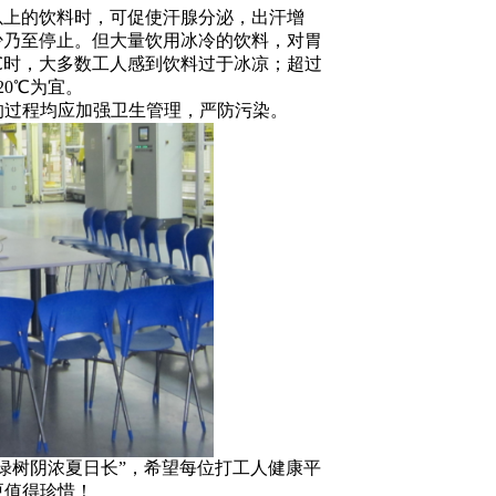
以上的饮料时，可促使汗腺分泌，出汗增
少乃至停止。但大量饮用冰冷的饮料，对胃
℃时，大多数工人感到饮料过于冰凉；超过
20℃为宜。
过程均应加强卫生管理，严防污染。
绿树阴浓夏日长”，希望每位打工人健康平
更值得珍惜！