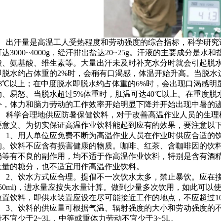
出汗量是高温工人受热程度和劳动强度的综合指标，科学研究
可达3000~4000g，经汗排出盐达20~25g。汗液的主要成分
酸、氨基酸、维生素等。大量出汗未及时补充水分时就会引起脱
即脱水约占体重的2%时，会稍有口渴感，体温开始升高。当脱水
38℃以上；在中度脱水即脱水约占体重的6%时，会出现口渴感
动、易怒。当脱水超过5%体重时，肛温可达40℃以上。在重度脱
外，体力和脑力劳动的工作效率开始明显下降并开始出现中暑的
科学合理地供应防暑保健饮料，对于改善高温作业人员的生理
要意义。为切实保证高温作业饮料能起到应有的效果，要注意以
1、用人单位应免费不断为高温作业人员在作业时供应合适的饮
的。饮料不应含有损害健康的物质。咖啡、红茶、含咖啡因的饮料
奶等有不良的副作用，均不适于作高温作业饮料，特别是含有酒
大量的糖分，也不适宜用作高温作业饮料。
2、饮水方式应合理。提倡不一次饮水太多，禁止暴饮。应在接触高温
150ml)，进水量应按失水量计算。做到少量多次饮用，如此可
放置饮料，即供水装置应设在尽可能接近工作的地点，不应超过1
3、饮料的供应量可根据气温、辐射强度的大小和劳动强度的不
量不宜少于2~3L，中等或重体力劳动不宜少于3~5L。